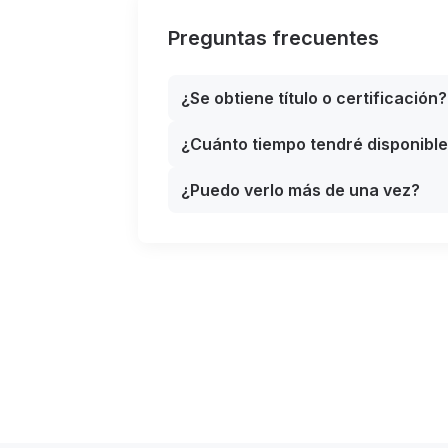
de los convivientes. Muy oportuno el curso
Preguntas frecuentes
en este momento. Gracias
¿Se obtiene título o certificación?
¿Cuánto tiempo tendré disponibl
¿Puedo verlo más de una vez?