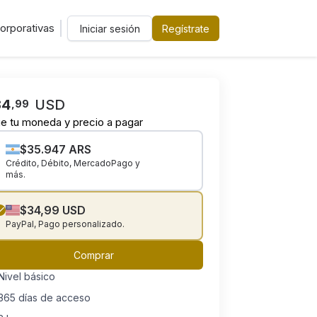
orporativas
Iniciar sesión
Regístrate
34
USD
,
99
ge tu moneda y precio a pagar
$35.947 ARS
Crédito, Débito, MercadoPago y
más.
$34,99 USD
PayPal, Pago personalizado.
Comprar
Nivel
básico
365 días de acceso