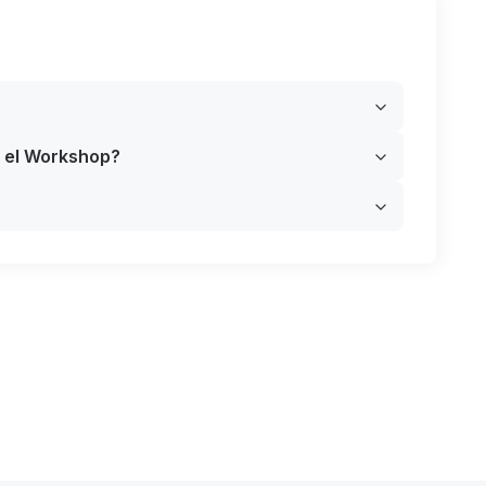
de limpieza. Gracias al equipo de Tips
yTocs !!!!!
e el Workshop?