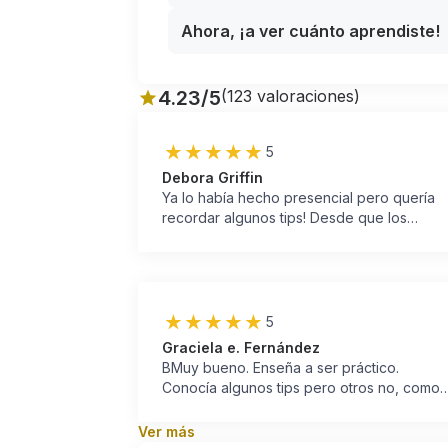
Ahora, ¡a ver cuánto aprendiste!
4.23
/5
(
123
valoraciones
)
5
Debora Griffin
Ya lo había hecho presencial pero quería
recordar algunos tips! Desde que los
conocí el vinagre, el bicarbonato, las
mopas, las formas de doblar han sumado a
mi vida. Sigo aprendiendo día a día, dado
que no soy muy ordenada y me cuelgo
bastante a veces. Pero hay hábitos que ya
5
adopté y me facilita bastante cuando
Graciela e. Fernández
retomo las rutinas!
BMuy bueno. Enseña a ser práctico.
Conocía algunos tips pero otros no, como
limpiar con vinagre de alcohol y
bicarbonato. El desafío cuando uno no viv
Ver más
solo es concientizar y comprometer al rest