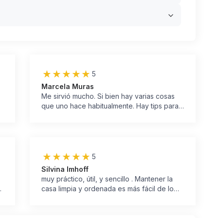
5
Marcela Muras
Me sirvió mucho. Si bien hay varias cosas
que uno hace habitualmente. Hay tips para
organizar esas rutinas. Estaría buenísimo
que todos esos típs, incluso las fórmulas y
las cantidades de los productos caseros de
limpieza estuvieran en un libro! A mi me
serviría mucho. Muy bueno el curso!
5
Silvina Imhoff
muy práctico, útil, y sencillo . Mantener la
casa limpia y ordenada es más fácil de lo
que parece. Es cuestión de organizarse y
e
cambiar ciertos hábitos. Me gustó la
o
elaboración de nuestros propios productos