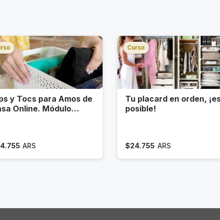
rso
Curso
ps y Tocs para Amos de
Tu placard en orden, ¡e
sa Online. Módulo
posible!
RDEN
4.755
ARS
$
24.755
ARS